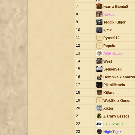
7
Iwan x BieniuS
8
Kayuu
9
Tedd x Kilgor
10
kjmk
11
Pyton012
12
Pepcio
13
AGH Szary
14
West
15
SenseiSeiji
16
Demolka x amazo
17
PijaniiBracia
18
K0larz
19
WekSki x Genet
20
Xiktor
21
Zjarany Leszcz
22
EC2025PEC
23
NightTiger