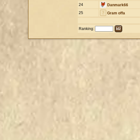
24
Danmark66
25
Gram offa
Ranking: