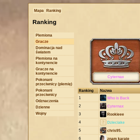
Mapa
Ranking
Ranking
Plemiona
Gracze
Dominacja nad
światem
Plemiona na
kontynencie
Gracze na
kontynencie
Cyternax
Pokonani
przeciwnicy (plemię)
Pokonani
Ranking
Nazwa
przeciwnicy
1
Who is Back
Odznaczenia
2
Cyternax
Dzienne
Wojny
3
Rookieee
4
Dzieciake
5
chris95.
6
znam karate