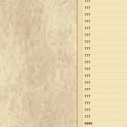
777
777
777
777
777
777
777
777
777
777
777
777
777
777
777
777
777
777
9999