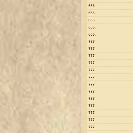
666
666
666
666.
666.
777
777
777
777
777
777
777
777
777
777
777
777
777