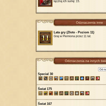
łączną ich sumę: 15.
Odznaczenia inne
Lata gry (Złoto - Poziom 11)
Graj w Plemiona przez 11 lat.
Odznaczenia na innych świ
Special 30
Świat 175
Świat 167