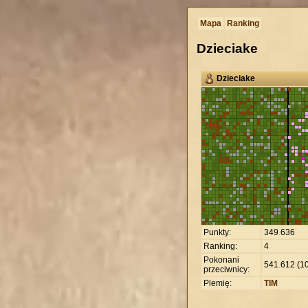
Mapa
Ranking
Dzieciake
Dzieciake
Punkty:
349
.
636
Ranking:
4
Pokonani
541
.
612 (10
przeciwnicy:
Plemię:
TIM