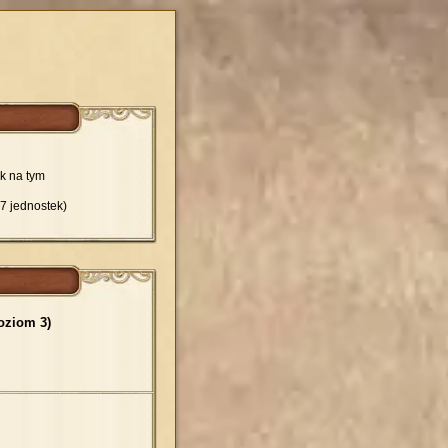
k na tym
7 jednostek)
oziom 3)