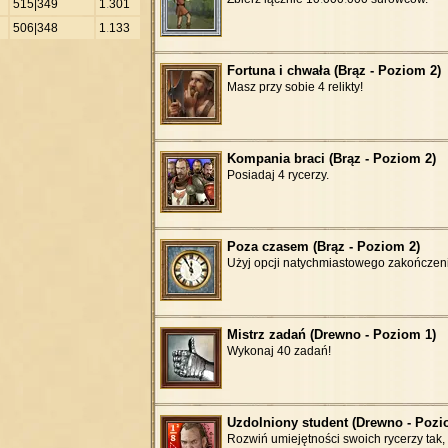
515|349
1
.
301
506|348
1
.
133
Fortuna i chwała (Brąz - Poziom 2)
Masz przy sobie 4 relikty!
Kompania braci (Brąz - Poziom 2)
Posiadaj 4 rycerzy.
Poza czasem (Brąz - Poziom 2)
Użyj opcji natychmiastowego zakończeni
Mistrz zadań (Drewno - Poziom 1)
Wykonaj 40 zadań!
Uzdolniony student (Drewno - Pozi
Rozwiń umiejętności swoich rycerzy tak,