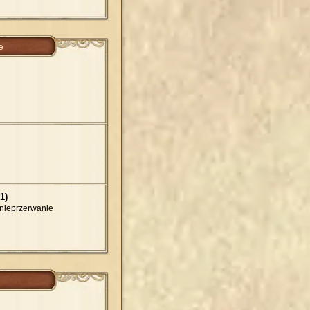
e
1)
nieprzerwanie