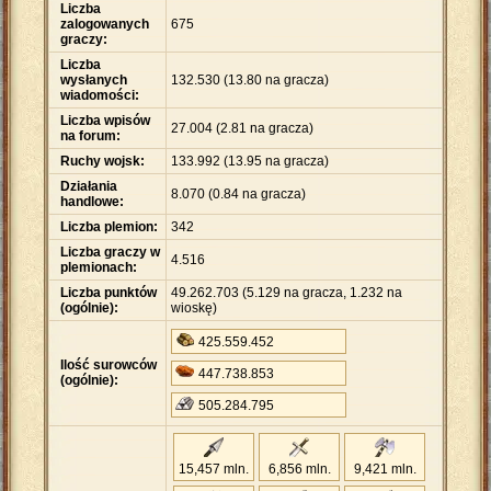
Liczba
zalogowanych
675
graczy:
Liczba
wysłanych
132
.
530 (13.80 na gracza)
wiadomości:
Liczba wpisów
27
.
004 (2.81 na gracza)
na forum:
Ruchy wojsk:
133
.
992 (13.95 na gracza)
Działania
8
.
070 (0.84 na gracza)
handlowe:
Liczba plemion:
342
Liczba graczy w
4
.
516
plemionach:
Liczba punktów
49
.
262
.
703 (5
.
129 na gracza, 1
.
232 na
(ogólnie):
wioskę)
425
.
559
.
452
Ilość surowców
447
.
738
.
853
(ogólnie):
505
.
284
.
795
15,457 mln.
6,856 mln.
9,421 mln.