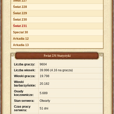
Świat 227
Świat 228
Świat 229
Świat 230
Świat 231
Special 30
Arkadia 12
Arkadia 13
Świat 231 Statystyki
Liczba graczy:
9604
Liczba wiosek:
39
.
996 (4.16 na gracza)
Wioski gracza:
19
.
798
Wioski
20
.
182
barbarzyńskie:
Osady
5
.
689
koczownicze:
Stan serwera:
Otwarty
Czas pracy
51 dni
serwera: