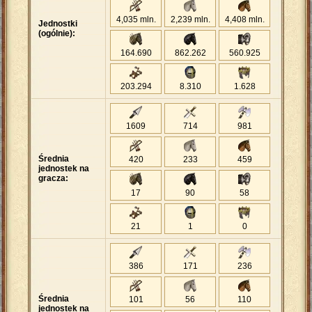
4,035 mln.
2,239 mln.
4,408 mln.
Jednostki
(ogólnie):
164
.
690
862
.
262
560
.
925
203
.
294
8
.
310
1
.
628
1609
714
981
Średnia
420
233
459
jednostek na
gracza:
17
90
58
21
1
0
386
171
236
Średnia
101
56
110
jednostek na