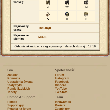
wioskę:
4
22
14
5
0
0
Najnowszy
TheLuQu
gracz:
Najnowsze
MOJE
plemię:
Ostatnia aktualizacja zagregowanych danych: dzisiaj o 17:16
Gra
Społeczność
Zasady
Forum
Komnata
Instagram
Ustawienia świata
Facebook
Statystyki
Discord
Rundy Szybkich
YouTube
Tapety
TW Stats
Pomoc & Support
Team
Pomoc
InnoGames
Support gry
Kariera
Pytania na forum
Zespół gry